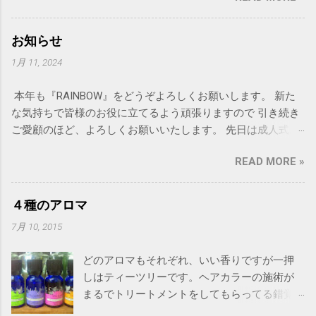
す。 詳細、決まりましたら再度ご連絡致しま
す。 DMの発送は8月上旬を予定しています。
お知らせ
猛暑が続いておりますので皆様体調にはどう
1月 11, 2024
ぞ気をつけてお過ごし下さい。
本年も『RAINBOW』をどうぞよろしくお願いします。 新た
な気持ちで皆様のお役に立てるよう頑張りますので 引き続き
ご愛顧のほど、よろしくお願いいたします。 先日は成人式お
疲れ様でした。 新成人の皆様、本当におめでとうございま
READ MORE »
す。 輝く未来になりますように！
４種のアロマ
7月 10, 2015
どのアロマもそれぞれ、いい香りですが一押
しはティーツリーです。ヘアカラーの施術が
まるでトリートメントをしてもらってる錯覚
に陥ります。 その他、独自にミックスしたア