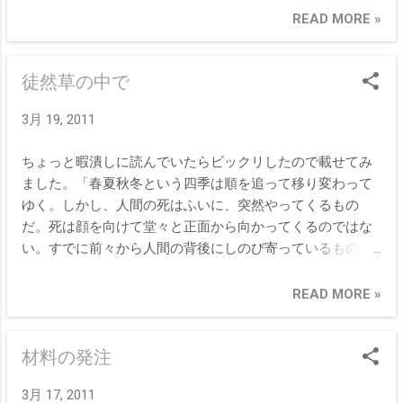
READ MORE »
徒然草の中で
3月 19, 2011
ちょっと暇潰しに読んでいたらビックリしたので載せてみ
ました。「春夏秋冬という四季は順を追って移り変わって
ゆく。しかし、人間の死はふいに、突然やってくるもの
だ。死は顔を向けて堂々と正面から向かってくるのではな
い。すでに前々から人間の背後にしのび寄っているもので
ある。人間は誰しも死ぬことを知っているが、現実のこと
として考えないうちに、突如として訪れてくる。まるで満
READ MORE »
ち潮のようではないか。沖からだんだんに潮が満ちてくる
のではない。気がつくと、足許がもう潮にひたされている
材料の発注
のと同じである。」 兼好法師の言葉ですが、まるで津波を
連想してなりません、兼好法師の時代にも地震や津波があ
3月 17, 2011
ったのではと考えさせられました。