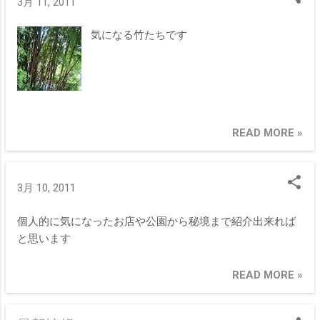
3月 11, 2011
く状況にあっては、直ぐにお客様を避難、又は帰っていた
だいた方がよかったのではと思います、今回は無事にすみ
気になる竹たちです
ましたがこの次同じ様な状況下でも、自分の直感を信じて
いたい、其れからこの災害が一刻も早く終息へ向かうのを
心から願います。
READ MORE »
3月 10, 2011
個人的に気になったお店や公園から秘境まで紹介出来れば
と思います
READ MORE »