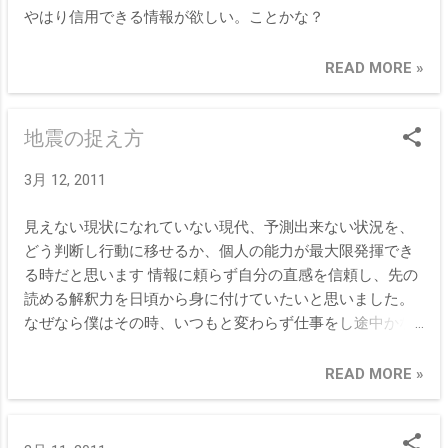
やはり信用できる情報が欲しい。ことかな？
READ MORE »
地震の捉え方
3月 12, 2011
見えない現状になれていない現代、予測出来ない状況を、
どう判断し行動に移せるか、個人の能力が最大限発揮でき
る時だと思います 情報に頼らず自分の直感を信頼し、先の
読める解釈力を日頃から身に付けていたいと思いました。
なぜなら僕はその時、いつもと変わらず仕事をし途中かな
り揺れましたが何事もなく終わりまで出来たことに、本当
にほっとしました、ですがもし途中状況が悪化しビルが崩
READ MORE »
壊しさらにはお客様が下敷きになるようなことだったらと
頭の中に描いてしまいます、それなら僕がとった行動は正
しい判断だったのか不安です やはり揺れがひどくなってい