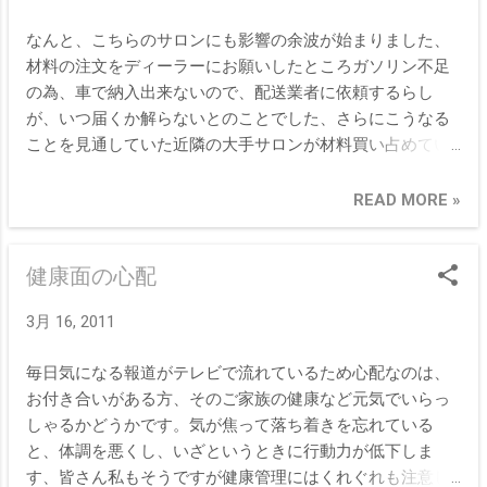
なんと、こちらのサロンにも影響の余波が始まりました、
材料の注文をディーラーにお願いしたところガソリン不足
の為、車で納入出来ないので、配送業者に依頼するらし
が、いつ届くか解らないとのことでした、さらにこうなる
ことを見通していた近隣の大手サロンが材料買い占めてい
たらしく、メーカーにも在庫が無い商品が多数でている状
態とのこと、したがって希望の商品が発注出来ませんでし
READ MORE »
た、さらにあるものでお願いした材料もいつ届くか不安な
状況です。来週の週末まではなんとか持ちこたえそうです
健康面の心配
が、こんな状況が長引くと、先行き不透明です。ですが今
はいつものように、淡々と出来る限りの営業を続けていき
3月 16, 2011
ます。運が良いことに、ここは停電無しなので、助かりま
した。隣の町内は計画停電に入るグループなので本当に良
毎日気になる報道がテレビで流れているため心配なのは、
かったです。今のところそれだけでも喜ぶことにしたいと
お付き合いがある方、そのご家族の健康など元気でいらっ
思います。
しゃるかどうかです。気が焦って落ち着きを忘れている
と、体調を悪くし、いざというときに行動力が低下しま
す、皆さん私もそうですが健康管理にはくれぐれも注意し