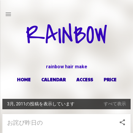
スキップしてメイン コンテンツに移動
RAINBOW
rainbow hair make
HOME
CALENDAR
ACCESS
PRICE
もっと見る…
ABOUT
3月, 2011の投稿を表示しています
すべて表示
投
稿
お詫び昨日の