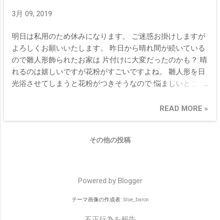
ルボン リペア シリーズの詳細
3月 09, 2019
明日は私用のため休みになります。 ご迷惑お掛けしますが
よろしくお願いいたします。 昨日から晴れ間が続いている
ので雛人形飾られたお家は 片付けに大変だったのかも？ 晴
れるのは嬉しいですが花粉がすごいですよね。 雛人形を日
光浴させてしまうと花粉がつきそうなので 悩ましいところ
ですね。 子供のとき縁側に雛人形がならんでいるのを見か
けましたが 最近は見かけたことがありません。 縁側のある
READ MORE »
お家が少なくなってるからでしょうか。
その他の投稿
Powered by Blogger
テーマ画像の作成者:
blue_baron
不正行為を報告