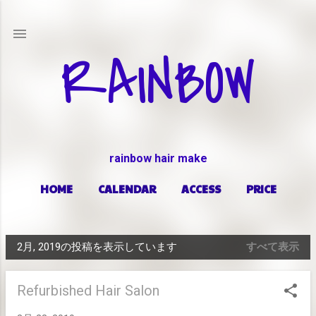
スキップしてメイン コンテンツに移動
RAINBOW
rainbow hair make
HOME
CALENDAR
ACCESS
PRICE
もっと見る…
ABOUT
2月, 2019の投稿を表示しています
すべて表示
投
稿
Refurbished Hair Salon