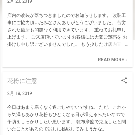
2月 23, 2019
店内の改装が落ちつきましたのでお知らせします。 改装工
事にご協力頂いたみなさんありがとうございました。 苦労
された箇所も問題なく利用できています。 重ねてお礼申し
上げます。 ご来店頂いていますお客様には大変ご迷惑を お
掛けし申し訳ございませんでした。 もう少しだけ店内直す
箇所がありますので ご協力くださいますようお願い申し上
げます。 これからもお客様が快適にご利用できるヘアサロ
READ MORE »
ンで有りたいと思います。 ご要望に精一杯お答え出来るよ
う取り組んでいきますので、 何卒宜しくお願い致します。
花粉に注意
2月 18, 2019
今日はあまり寒くなく過ごしやすいですね。 ただ、これか
ら気温もあがり花粉もひどくなる日が増えるみたいなので
予防をしっかりしたい思います。 乾布摩擦で克服したと聞
いたことがあるので試しに挑戦してみようかな。