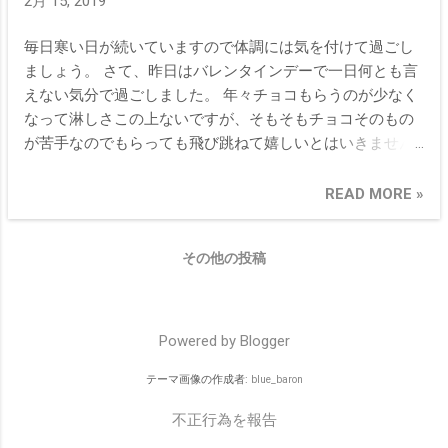
2月 15, 2019
毎日寒い日が続いていますので体調には気を付けて過ごし
ましょう。 さて、昨日はバレンタインデーで一日何とも言
えない気分で過ごしました。 年々チョコもらうのが少なく
なって淋しさこの上ないですが、そもそもチョコそのもの
が苦手なのでもらっても飛び跳ねて嬉しいとはいきません
が何故かバレンタインデーという呪いかかったイベントの
せいで変な気持ちで一日過ごさねばなりません。 それはさ
READ MORE »
ておき、今朝のニュースで同性婚のことが出ていました。
まだ合法化されてないのが不思議でなりません。なぜでき
その他の投稿
ないのでしょう。 救われるべき子供たちに希望の未来を見
せてあげたい。 チョコレートドーナッツという素晴らしい
映画があります。 里親、同性婚、カミングアウト後の仕事
や周りの人たちなど、ストレートに描き出しています。同
Powered by Blogger
性婚合法化に理解できない人たちにぜひ見てほしいです。
テーマ画像の作成者:
blue_baron
ニュースを見ていたら映画のラストがよみがえりおもわず
感極まってしまいました。
不正行為を報告