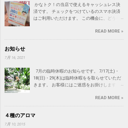
かなトク！の当店で使えるキャッシュレス決
済です。 チェックをつけているのスマホ決済
はご利用いただけます。 この機会に、どうぞ
ご利用ください。
READ MORE »
お知らせ
7月 16, 2021
7月の臨時休暇のお知らせです。 7/17(土)・
18(日)・29(木)は臨時休暇をを取らせていただ
きます。 お客様にはご迷惑をお掛けします
が、何卒よろしくお願い申し上げます。 尚
READ MORE »
RAINBOWの夏休みは8月下旬を予定しておりま
す。 詳細、決まりましたら再度ご連絡致しま
す。 DMの発送は8月上旬を予定しています。
４種のアロマ
猛暑が続いておりますので皆様体調にはどう
7月 10, 2015
ぞ気をつけてお過ごし下さい。