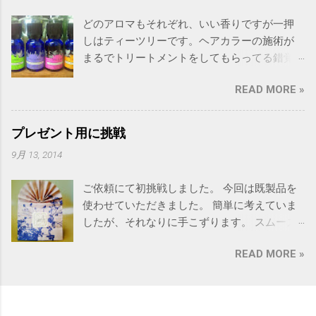
どのアロマもそれぞれ、いい香りですが一押
しはティーツリーです。ヘアカラーの施術が
まるでトリートメントをしてもらってる錯覚
に陥ります。 その他、独自にミックスしたア
READ MORE »
ロマを研究中。 ブレンドし過ぎで頭がクラク
ラします。 有名調香師の技の本を買うべきか
買わざるべきかも悩み中。
プレゼント用に挑戦
9月 13, 2014
ご依頼にて初挑戦しました。 今回は既製品を
使わせていただきました。 簡単に考えていま
したが、それなりに手こずります。 スムーズ
なお会計をしなければと痛感。 写真はネーム
READ MORE »
タグとメッセージカードを外して撮っていま
す。