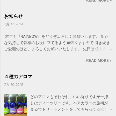
READ MORE »
RAINBOWの夏休みは8月下旬を予定しておりま
す。 詳細、決まりましたら再度ご連絡致しま
す。 DMの発送は8月上旬を予定しています。
お知らせ
猛暑が続いておりますので皆様体調にはどう
1月 11, 2024
ぞ気をつけてお過ごし下さい。
本年も『RAINBOW』をどうぞよろしくお願いします。 新た
な気持ちで皆様のお役に立てるよう頑張りますので 引き続き
ご愛顧のほど、よろしくお願いいたします。 先日は成人式お
疲れ様でした。 新成人の皆様、本当におめでとうございま
READ MORE »
す。 輝く未来になりますように！
４種のアロマ
7月 10, 2015
どのアロマもそれぞれ、いい香りですが一押
しはティーツリーです。ヘアカラーの施術が
まるでトリートメントをしてもらってる錯覚
に陥ります。 その他、独自にミックスしたア