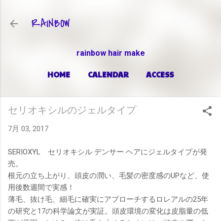
スキップしてメイン コンテンツに移動
RAINBOW
rainbow hair make
HOME
CALENDAR
ACCESS
PRICE
もっと見る…
ABOUT
セリオキシルのジェルタイプ
7月 03, 2017
SERIOXYL セリオキシル デンサー ヘアにジェルタイプが発
売。
根元の立ち上がり、頭皮の潤い、毛髪の密度感のUPなど、使
用後数週間で実感！
薄毛、抜け毛、細毛に確実にアプローチするロレアルの25年
の研究と17の科学論文が実証。頭皮環境の変化は皮脂量の低