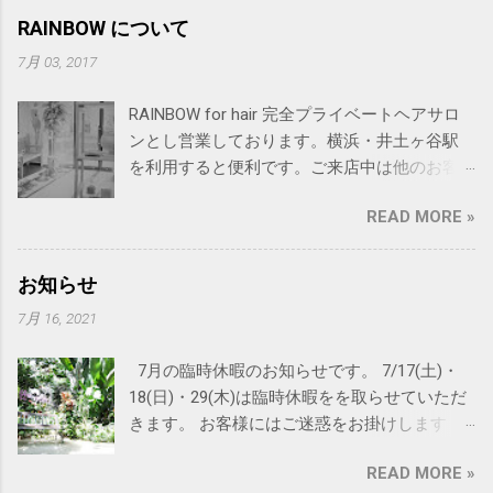
RAINBOW について
7月 03, 2017
RAINBOW for hair 完全プライベートヘアサロ
ンとし営業しております。横浜・井土ヶ谷駅
を利用すると便利です。ご来店中は他のお客
様を気にせず、居心地の良い空間を提供致し
READ MORE »
ます。 厳選した薬剤とヘアケア商品で、あな
たの「なりたい」を叶えるヘアサロン 当サロ
ンでは、お客様一人ひとりのライフスタイル
お知らせ
に合ったヘアスタイルを提案できるよう、使
7月 16, 2021
用する 薬剤やヘアケア商品を厳選 しておりま
す。 ナチュラルパーマやドレッド、ハイブリ
7月の臨時休暇のお知らせです。 7/17(土)・
ーチといった個性的なスタイルから、髪に優
18(日)・29(木)は臨時休暇をを取らせていただ
しいオーガニックカラーまで、お客様のニー
きます。 お客様にはご迷惑をお掛けします
ズに合わせた幅広いメニューをご用意してい
が、何卒よろしくお願い申し上げます。 尚
ます。 時代と共に変化しても、変わらない
READ MORE »
RAINBOWの夏休みは8月下旬を予定しておりま
「良いもの」を 私たちは、常に変化する生活