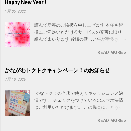
Happy New Year !
1月 05, 2022
謹んで新春のご挨拶を申し上げます 本年も皆
様にご満足いただけるサービスの充実に取り
組んでまいります 皆様の新しい年が幸多き一
年となりますようお祈り申し上げます Happy
READ MORE »
New Year 2022! 今年もRAINBOWをよろしくお
願いします
かながわトクトクキャンペーン！のお知らせ
7月 19, 2026
かなトク！の当店で使えるキャッシュレス決
済です。 チェックをつけているのスマホ決済
はご利用いただけます。 この機会に、どうぞ
ご利用ください。
READ MORE »