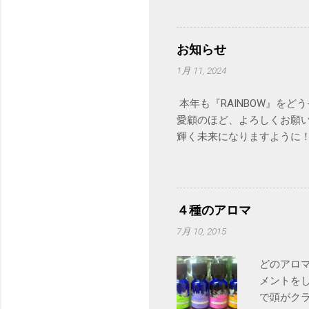
お知らせ
1月 11, 2024
本年も『RAINBOW』を
愛顧のほど、よろしくお願い
輝く未来になりますように
４種のアロマ
7月 10, 2015
どのアロ
メントを
で頭がク