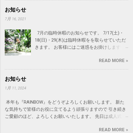
お知らせ
7月 16, 2021
7月の臨時休暇のお知らせです。 7/17(土)・
18(日)・29(木)は臨時休暇をを取らせていただ
きます。 お客様にはご迷惑をお掛けします
が、何卒よろしくお願い申し上げます。 尚
READ MORE »
RAINBOWの夏休みは8月下旬を予定しておりま
す。 詳細、決まりましたら再度ご連絡致しま
す。 DMの発送は8月上旬を予定しています。
お知らせ
猛暑が続いておりますので皆様体調にはどう
1月 11, 2024
ぞ気をつけてお過ごし下さい。
本年も『RAINBOW』をどうぞよろしくお願いします。 新た
な気持ちで皆様のお役に立てるよう頑張りますので 引き続き
ご愛顧のほど、よろしくお願いいたします。 先日は成人式お
疲れ様でした。 新成人の皆様、本当におめでとうございま
READ MORE »
す。 輝く未来になりますように！